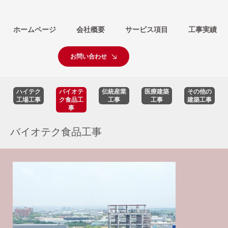
ホームページ
会社概要
サービス項目
工事実績
お問い合わせ
ハイテク
バイオテ
伝統産業
医療建築
その他の
工場工事
ク食品工
工事
工事
建築工事
事
バイオテク食品工事