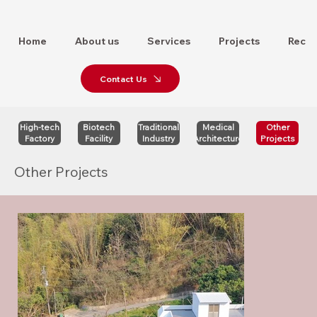
Home
About us
Services
Projects
Recru
Contact Us
High-tech
Biotech
Traditional
Medical
Other
Factory
Facility
Industry
Architecture
Projects
Other Projects