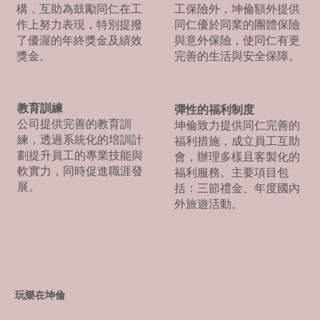
工保險外，坤倫額外提供
構，互助為鼓勵同仁在工
同仁優於同業的團體保險
作上努力表現，特別提撥
與意外保險，使同仁有更
了優渥的年終獎金及績效
完善的生活與安全保障。
獎金。
教育訓練
彈性的福利制度
公司提供完善的教育訓
坤倫致力提供同仁完善的
練，透過系統化的培訓計
福利措施，成立員工互助
劃提升員工的專業技能與
會，辦理多樣且客製化的
軟實力，同時促進職涯發
福利服務。主要項目包
展。
括：三節禮金、年度國內
外旅遊活動。
玩樂在坤倫